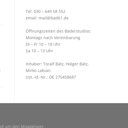
Tel:
030 – 649 58 552
email:
mail@bad61.de
Öffnungszeiten des Bäderstudios:
Montags nach Vereinbarung
Di – Fr 10 – 18 Uhr
Sa 10 – 13 Uhr
Inhaber: Toralf Bätz, Holger Bätz,
t
Mirko Labian
Ust.-Id.-Nr.: DE 275458687
und um den Müggelsee).