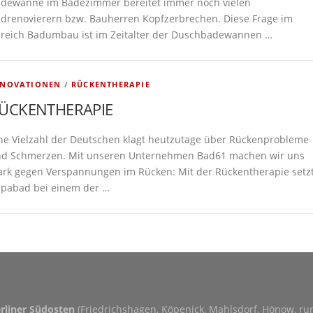
dewanne im Badezimmer bereitet immer noch vielen
drenovierern bzw. Bauherren Kopfzerbrechen. Diese Frage im
reich Badumbau ist im Zeitalter der Duschbadewannen …
NNOVATIONEN
/
RÜCKENTHERAPIE
ÜCKENTHERAPIE
ne Vielzahl der Deutschen klagt heutzutage über Rückenprobleme
d Schmerzen. Mit unseren Unternehmen Bad61 machen wir uns
ark gegen Verspannungen im Rücken: Mit der Rückentherapie setz
pabad bei einem der …
erliner Südosten
(Friedrichshagen, Köpenick, Mahlsdorf, Hönow, r