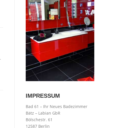
r
IMPRESSUM
Bad 61 – Ihr Neues Badezimmer
Bätz – Labian GbR
Bölschestr. 61
12587 Berlin