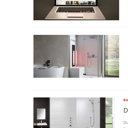
D
D
Du