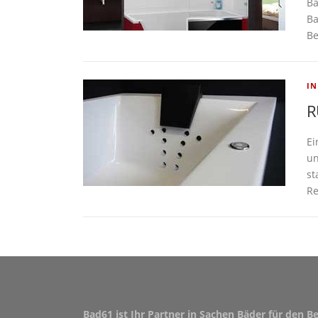
Ba
Ba
Be
I
R
Ei
un
st
Re
Bad61 ist Ihr Partner in Sachen Bäder für den B