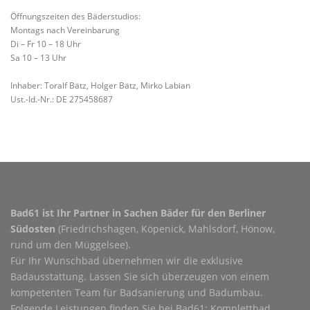
Öffnungszeiten des Bäderstudios:
Montags nach Vereinbarung
Di – Fr 10 – 18 Uhr
Sa 10 – 13 Uhr
Inhaber: Toralf Bätz, Holger Bätz, Mirko Labian
Ust.-Id.-Nr.: DE 275458687
Bad61 ist Ihr Partner in Sachen Bäder für den Berliner
Südosten
(Friedrichshagen, Köpenick, Mahlsdorf, Hönow,
rund um den Müggelsee).
Für Ihr Wunschbad übernehmen wir die exklusive
Badausstattung. Lassen Sie sich überzeugen von einem
kompetenten Team für Badsanierung und Badumbau.
Folgende Leistungen finden Sie bei Bad61: Komplettbad,