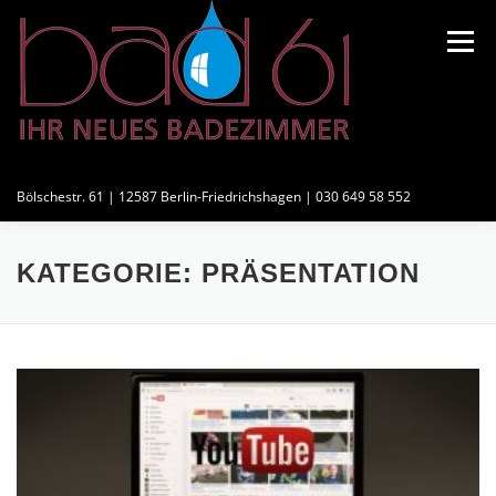
Zum
Inhalt
Menü
springen
BAD61
Bölschestr. 61 | 12587 Berlin-Friedrichshagen | 030 649 58 552
ÜBER UNS
INNOVATIONEN
PARTNER
KATEGORIE:
PRÄSENTATION
KONTAKT