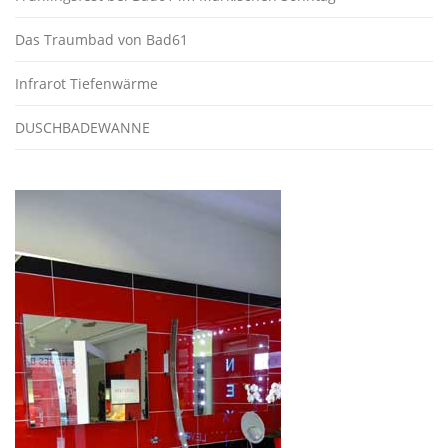
Das Traumbad von Bad61
Infrarot Tiefenwärme
DUSCHBADEWANNE