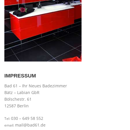
IMPRESSUM
Bad 61 – Ihr Neues Badezimmer
Bätz – Labian GbR
Bölschestr. 61
12587 Berlin
030 – 649 58 552
Tel:
mail@bad61.de
email: