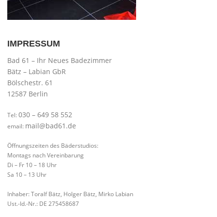
IMPRESSUM
Bad 61 – Ihr Neues Badezimmer
Bätz – Labian GbR
Bölschestr. 61
12587 Berlin
030 – 649 58 552
Tel:
mail@bad61.de
email:
Öffnungszeiten des Bäderstudios:
Montags nach Vereinbarung
Di – Fr 10 – 18 Uhr
Sa 10 – 13 Uhr
Inhaber: Toralf Bätz, Holger Bätz, Mirko Labian
Ust.-Id.-Nr.: DE 275458687