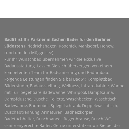
Bad61 ist Ihr Partner in Sachen Bäder für den Berliner
Südosten
(Friedrichshagen, Köpenick, Mahlsdorf, Hönow,
rund um den Müggelsee).
Für Ihr Wunschbad übernehmen wir die exklusive
Badausstattung. Lassen Sie sich überzeugen von einem
kompetenten Team für Badsanierung und Badumbau.
Folgende Leistungen finden Sie bei Bad61: Komplettbad,
Bäderstudio, Badausstellung, Wellness, Infrarotkabine, Wanne
mit Tür, begehbare Badewanne, Whirlpool, Dampfsauna,
Dampfdusche, Dusche, Toilette, Waschbecken, Waschtisch,
Badewanne, Badmöbel, Spiegelschrank, Doppelwaschtisch,
Duschabtrennung, Armaturen, Badheizkörper,
Badetuchhalter, Duschpaneel, Regenbrause, Dusch WC,
seniorengerechte Bäder. Gerne unterstützen wir Sie bei der