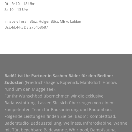
Di – Fr 10 – 18 Uhr
Sa 10 – 13 Uhr
Inhaber: Toralf Bätz, Holger Bätz, Mirko Labian
Ust.-Id.-Nr.: DE 275458687
Bad61 ist Ihr Partner in Sachen Bäder für den Berliner
Südosten
(Friedrichshagen, Köpenick, Mahlsdorf, Hönow,
rund um den Müggelsee).
Für Ihr Wunschbad übernehmen wir die exklusive
Badausstattung. Lassen Sie sich überzeugen von einem
kompetenten Team für Badsanierung und Badumbau.
Folgende Leistungen finden Sie bei Bad61: Komplettbad,
Bäderstudio, Badausstellung, Wellness, Infrarotkabine, Wanne
mit Tür, begehbare Badewanne, Whirlpool, Dampfsauna,