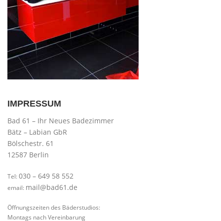
IMPRESSUM
Bad 61 – Ihr Neues Badezimmer
Bätz – Labian GbR
Bölschestr. 61
12587 Berlin
030 – 649 58 552
Tel:
mail@bad61.de
email:
Öffnungszeiten des Bäderstudios:
Montags nach Vereinbarung