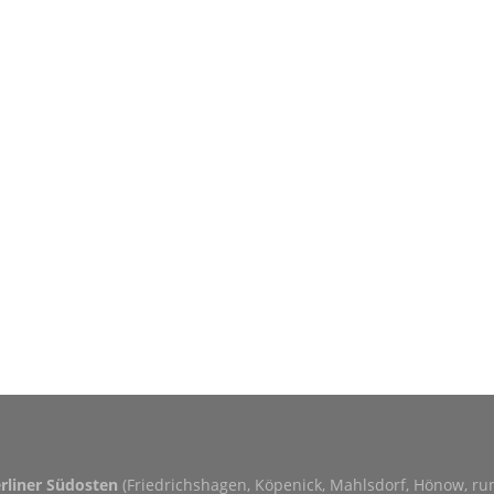
erliner Südosten
(Friedrichshagen, Köpenick, Mahlsdorf, Hönow, r