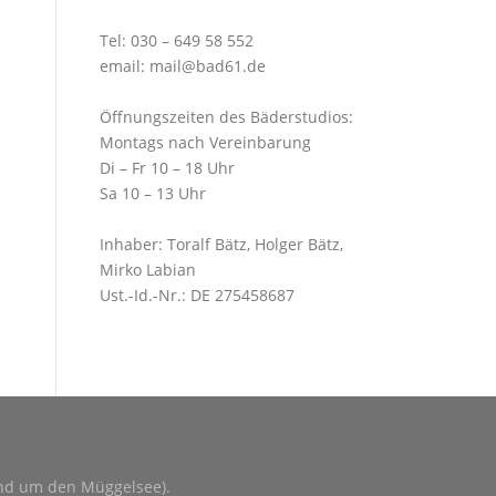
Tel:
030 – 649 58 552
email:
mail@bad61.de
Öffnungszeiten des Bäderstudios:
Montags nach Vereinbarung
Di – Fr 10 – 18 Uhr
Sa 10 – 13 Uhr
Inhaber: Toralf Bätz, Holger Bätz,
Mirko Labian
Ust.-Id.-Nr.: DE 275458687
und um den Müggelsee).