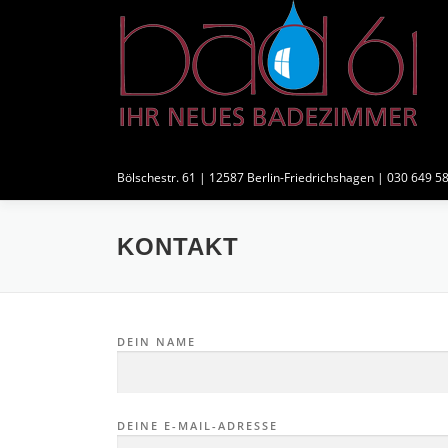
Zum
Inhalt
springen
BAD61
Bölschestr. 61 | 12587 Berlin-Friedrichshagen | 030 649 5
KONTAKT
DEIN NAME
DEINE E-MAIL-ADRESSE