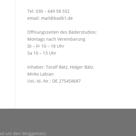
Tel:
030 – 649 58 552
email:
mail@bad61.de
Öffnungszeiten des Bäderstudios:
Montags nach Vereinbarung
Di – Fr 10 – 18 Uhr
Sa 10 – 13 Uhr
Inhaber: Toralf Bätz, Holger Bätz,
Mirko Labian
Ust.-Id.-Nr.: DE 275458687
und um den Müggelsee).