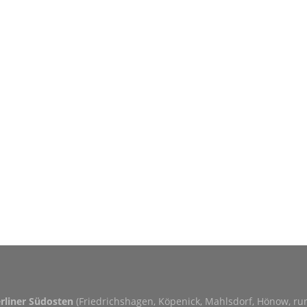
erliner Südosten
(Friedrichshagen, Köpenick, Mahlsdorf, Hönow, r