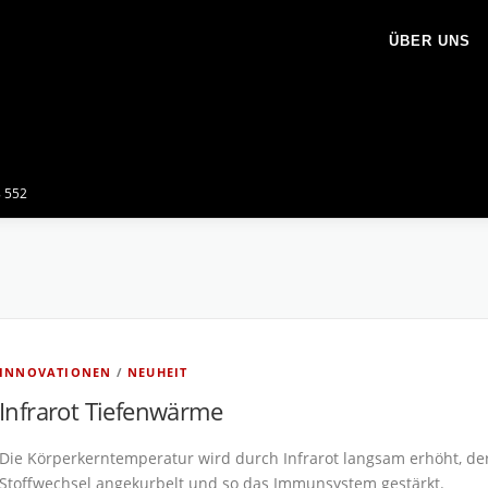
ÜBER UNS
8 552
INNOVATIONEN
/
NEUHEIT
Infrarot Tiefenwärme
Die Körperkerntemperatur wird durch Infrarot langsam erhöht, de
Stoffwechsel angekurbelt und so das Immunsystem gestärkt.