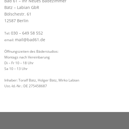
Bad 61 – Ihr Neues Badezimmer
Bätz – Labian GbR
Bölschestr. 61
12587 Berlin
030 – 649 58 552
Tel:
mail@bad61.de
email:
Öffnungszeiten des Bäderstudios:
Montags nach Vereinbarung
Di – Fr 10 – 18 Uhr
Sa 10 – 13 Uhr
Inhaber: Toralf Bätz, Holger Bätz, Mirko Labian
Ust.-Id.-Nr.: DE 275458687