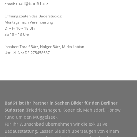
mail@bad61.de
email:
Öffnungszeiten des Bäderstudios:
Montags nach Vereinbarung
Di – Fr 10 – 18 Uhr
Sa 10 – 13 Uhr
Inhaber: Toralf Bätz, Holger Bätz, Mirko Labian
Ust.-Id.-Nr.: DE 275458687
Bad61 ist Ihr Partner in Sachen Bäder für den Berliner
Südosten
(Friedrichshagen, Köpenick, Mahlsdorf, Hönow,
rund um den Müggelsee).
Für Ihr Wunschbad übernehmen wir die exklusive
Badausstattung. Lassen Sie sich überzeugen von einem