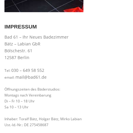
IMPRESSUM
Bad 61 – Ihr Neues Badezimmer
Bätz – Labian GbR
Bölschestr. 61
12587 Berlin
030 – 649 58 552
Tel:
mail@bad61.de
email:
Öffnungszeiten des Bäderstudios:
Montags nach Vereinbarung
Di – Fr 10 – 18 Uhr
Sa 10 – 13 Uhr
Inhaber: Toralf Bätz, Holger Bätz, Mirko Labian
Ust.-Id.-Nr.: DE 275458687