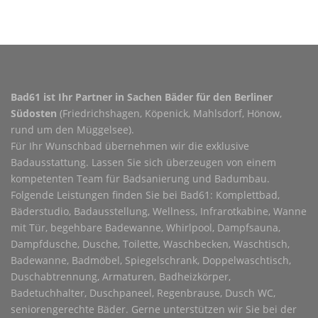
Bad61 ist Ihr Partner in Sachen Bäder für den Berliner
Südosten
(Friedrichshagen, Köpenick, Mahlsdorf, Hönow,
rund um den Müggelsee).
Für Ihr Wunschbad übernehmen wir die exklusive
Badausstattung. Lassen Sie sich überzeugen von einem
kompetenten Team für Badsanierung und Badumbau.
Folgende Leistungen finden Sie bei Bad61: Komplettbad,
Bäderstudio, Badausstellung, Wellness, Infrarotkabine, Wanne
mit Tür, begehbare Badewanne, Whirlpool, Dampfsauna,
Dampfdusche, Dusche, Toilette, Waschbecken, Waschtisch,
Badewanne, Badmöbel, Spiegelschrank, Doppelwaschtisch,
Duschabtrennung, Armaturen, Badheizkörper,
Badetuchhalter, Duschpaneel, Regenbrause, Dusch WC,
seniorengerechte Bäder. Gerne unterstützen wir Sie bei der