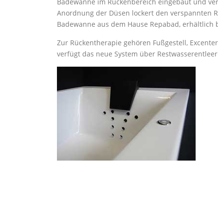
Badewanne im Rückenbereich eingebaut und verfü
Anordnung der Düsen lockert den verspannten Rüc
Badewanne aus dem Hause Repabad, erhältlich b
Zur Rückentherapie gehören Fußgestell, Excenter
verfügt das neue System über Restwasserentle