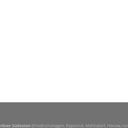
erliner Südosten
(Friedrichshagen, Köpenick, Mahlsdorf, Hönow, r