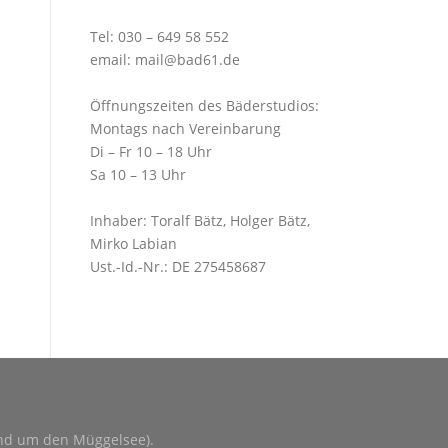
Tel:
030 – 649 58 552
email:
mail@bad61.de
Öffnungszeiten des Bäderstudios:
Montags nach Vereinbarung
Di – Fr 10 – 18 Uhr
Sa 10 – 13 Uhr
Inhaber: Toralf Bätz, Holger Bätz,
Mirko Labian
Ust.-Id.-Nr.: DE 275458687
und um den Müggelsee).