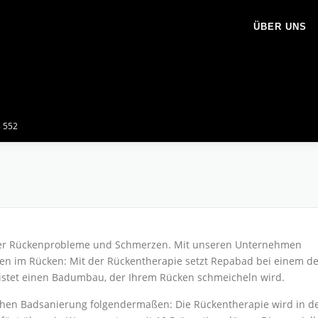
ÜBER UNS
8 552
über Rückenprobleme und Schmerzen. Mit unseren Unternehmen
n im Rücken: Mit der Rückentherapie setzt Repabad bei einem de
stet einen Badumbau, der Ihrem Rücken schmeicheln wird.
chen Badsanierung folgendermaßen: Die Rückentherapie wird in d